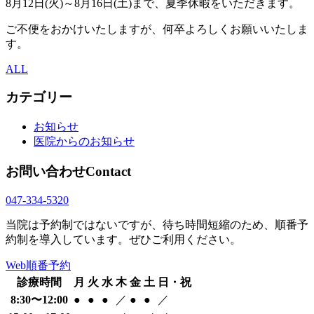
8月12日(火)～8月16日(土)まで、夏季休暇をいただきます。
ご不便をおかけいたしますが、何卒よろしくお願いいたしま
す。
ALL
カテゴリー
お知らせ
医院からのお知らせ
お問い合わせ
Contact
047-334-5320
当院は予約制ではないですが、待ち時間短縮のため、順番予
約制を導入しています。ぜひご利用ください。
Web順番予約
診療時間
月
火
水
木
金
土
日・祝
8:30〜12:00
●
●
●
／
●
●
／