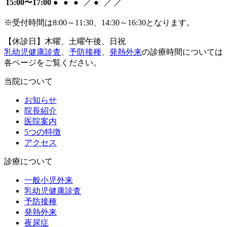
15:00〜17:00
●
●
●
／
●
／
／
※受付時間は8:00～11:30、14:30～16:30となります。
【休診日】木曜、土曜午後、日祝
乳幼児健康診査
、
予防接種
、
発熱外来
の診療時間については
各ページをご覧ください。
当院について
お知らせ
院長紹介
医院案内
5つの特徴
アクセス
診療について
一般小児外来
乳幼児健康診査
予防接種
発熱外来
夜尿症