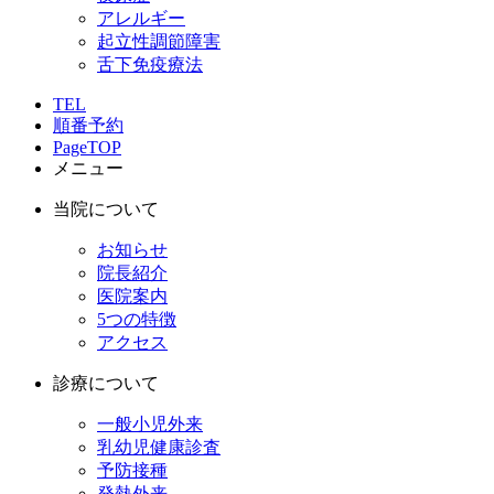
アレルギー
起立性調節障害
舌下免疫療法
TEL
順番予約
PageTOP
メニュー
当院について
お知らせ
院長紹介
医院案内
5つの特徴
アクセス
診療について
一般小児外来
乳幼児健康診査
予防接種
発熱外来