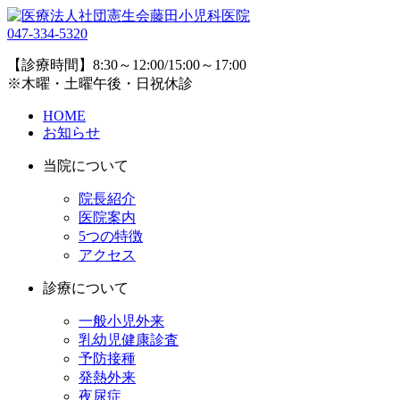
047-334-5320
【診療時間】8:30～12:00/15:00～17:00
※木曜・土曜午後・日祝休診
HOME
お知らせ
当院について
院長紹介
医院案内
5つの特徴
アクセス
診療について
一般小児外来
乳幼児健康診査
予防接種
発熱外来
夜尿症