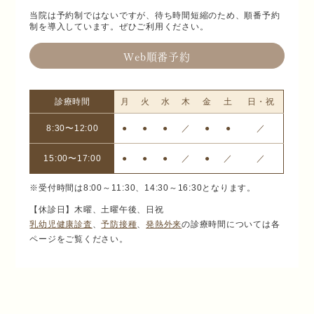
当院は予約制ではないですが、待ち時間短縮のため、順番予約
制を導入しています。ぜひご利用ください。
Web順番予約
診療時間
月
火
水
木
金
土
日・祝
8:30〜12:00
●
●
●
／
●
●
／
15:00〜17:00
●
●
●
／
●
／
／
※受付時間は8:00～11:30、14:30～16:30となります。
【休診日】木曜、土曜午後、日祝
乳幼児健康診査
、
予防接種
、
発熱外来
の診療時間については各
ページをご覧ください。