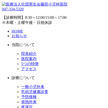
047-334-5320
【診療時間】8:30～12:00/15:00～17:00
※木曜・土曜午後・日祝休診
HOME
お知らせ
当院について
院長紹介
医院案内
5つの特徴
アクセス
診療について
一般小児外来
乳幼児健康診査
予防接種
発熱外来
夜尿症