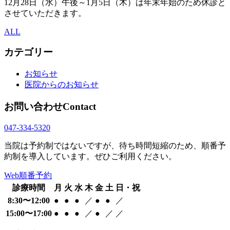
12月28日（水）午後～1月5日（木）は年末年始のため休診と
させていただきます。
ALL
カテゴリー
お知らせ
医院からのお知らせ
お問い合わせ
Contact
047-334-5320
当院は予約制ではないですが、待ち時間短縮のため、順番予
約制を導入しています。ぜひご利用ください。
Web順番予約
診療時間
月
火
水
木
金
土
日・祝
8:30〜12:00
●
●
●
／
●
●
／
15:00〜17:00
●
●
●
／
●
／
／