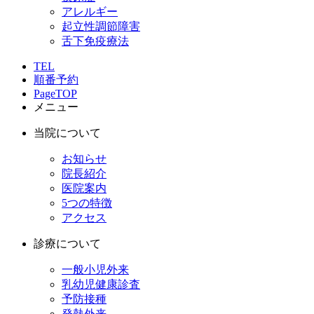
アレルギー
起立性調節障害
舌下免疫療法
TEL
順番予約
PageTOP
メニュー
当院について
お知らせ
院長紹介
医院案内
5つの特徴
アクセス
診療について
一般小児外来
乳幼児健康診査
予防接種
発熱外来